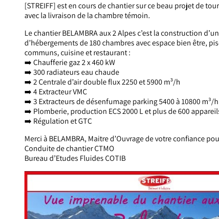
[STREIFF] est en cours de chantier sur ce beau projet de t
avec la livraison de la chambre témoin.
Le chantier BELAMBRA aux 2 Alpes c’est la construction d’u
d’hébergements de 180 chambres avec espace bien être, pis
communs, cuisine et restaurant :
➡️ Chaufferie gaz 2 x 460 kW
➡️ 300 radiateurs eau chaude
➡️ 2 Centrale d’air double flux 2250 et 5900 m³/h
➡️ 4 Extracteur VMC
➡️ 3 Extracteurs de désenfumage parking 5400 à 10800 m³/h
➡️ Plomberie, production ECS 2000 L et plus de 600 appareils
➡️ Régulation et GTC
Merci à BELAMBRA, Maitre d’Ouvrage de votre confiance pour
Conduite de chantier CTMO
Bureau d’Etudes Fluides COTIB